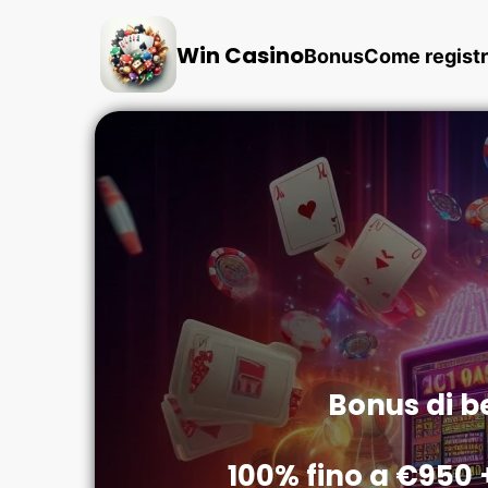
Win Casino
Bonus
Come registr
Bonus di b
100% fino a €950 +