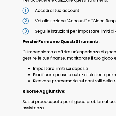
Per accedere e utilizzare questi strumenti:
Accedi al tuo account
Vai alla sezione "Account" o "Gioco Resp
Segui le istruzioni per impostare limiti
Perché Forniamo Questi Strumenti:
Ci impegniamo a offrire un'esperienza di gioco s
gestire le tue finanze, monitorare il tuo gioco e
Impostare limiti sui depositi
Pianificare pause o auto-esclusione pe
Ricevere promemoria sui controlli della r
Risorse Aggiuntive:
Se sei preoccupato per il gioco problematico,
assistenza.