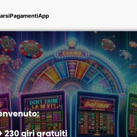
arsi
Pagamenti
App
envenuto:
 230 giri gratuiti