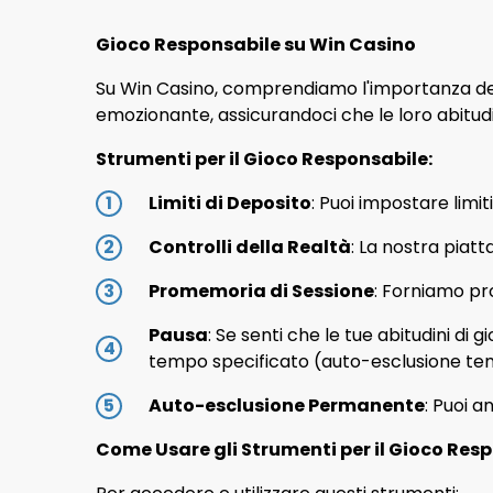
Gioco Responsabile su Win Casino
Su Win Casino, comprendiamo l'importanza dell
emozionante, assicurandoci che le loro abitudin
Strumenti per il Gioco Responsabile:
Limiti di Deposito
: Puoi impostare limit
Controlli della Realtà
: La nostra piatt
Promemoria di Sessione
: Forniamo pro
Pausa
: Se senti che le tue abitudini d
tempo specificato (auto-esclusione t
Auto-esclusione Permanente
: Puoi 
Come Usare gli Strumenti per il Gioco Resp