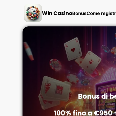
Win Casino
Bonus
Come registr
Bonus di b
100% fino a €950 +