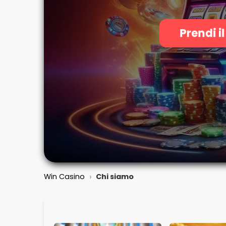
Prendi i
›
Win Casino
Chi siamo