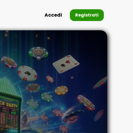
Accedi
Registrati