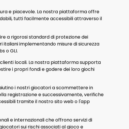
icura e piacevole. La nostra piattaforma offre
abili, tutti facilmente accessibili attraverso il
ire a rigorosi standard di protezione dei
ri italiani implementando misure di sicurezza
s o GLI.
clienti locali. La nostra piattaforma supporta
tire i propri fondi e godere dei loro giochi
utino i nostri giocatori a scommettere in
ella registrazione e successivamente, verifiche
ibili tramite il nostro sito web o l'app
li e internazionali che offrono servizi di
ocatori sui rischi associati al gioco e