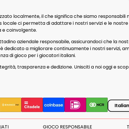
zato localmente, il che significa che siamo responsabili ne
ocale ci permetta di adattare i nostri servizi e le nostre
a e coinvolgente.
ttadino aziendale responsabile, assicurandoci che la nostra
m è dedicato a migliorare continuamente i nostri servizi, am
a di gioco per i giocatori italiani.
integrità, trasparenza e dedizione. Unisciti a noi oggi e sco
Italia
IATI
GIOCO RESPONSABILE