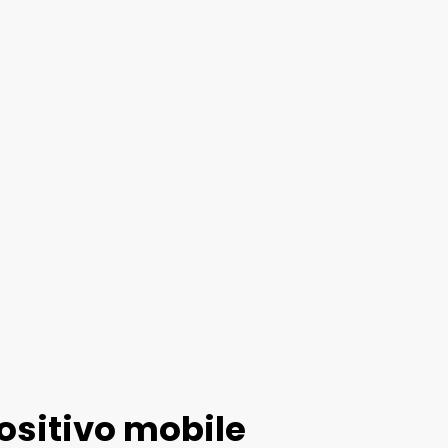
positivo mobile