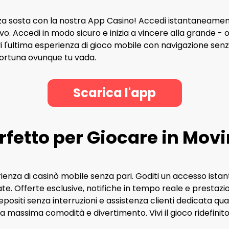
a sosta con la nostra App Casino! Accedi istantaneamente
tivo. Accedi in modo sicuro e inizia a vincere alla grande 
vi l'ultima esperienza di gioco mobile con navigazione senza
fortuna ovunque tu vada.
Scarica l'app
rfetto per Giocare in Mov
ienza di casinò mobile senza pari. Goditi un accesso ist
e. Offerte esclusive, notifiche in tempo reale e prestazi
epositi senza interruzioni e assistenza clienti dedicata qu
a massima comodità e divertimento. Vivi il gioco ridefinit