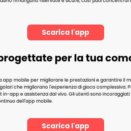
asino rimangano riservate e sicure, così puoi concentrarti
Scarica l'app
progettate per la tua com
p mobile per migliorare le prestazioni e garantire il massi
golari che migliorano l'esperienza di gioco complessiva. 
hat in-app e assistenza dal vivo. Gli utenti sono incoraggi
ontinuo dell'app mobile.
Scarica l'app