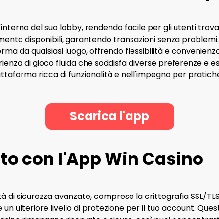
erno del suo lobby, rendendo facile per gli utenti trovare i l
nto disponibili, garantendo transazioni senza problemi. Il
rma da qualsiasi luogo, offrendo flessibilità e convenienz
rienza di gioco fluida che soddisfa diverse preferenze e esi
taforma ricca di funzionalità e nell'impegno per pratiche
Scarica l'app
tto con l'App Win Casino
lità di sicurezza avanzate, comprese la crittografia SSL/TL
e un ulteriore livello di protezione per il tuo account. Qu