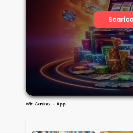
Scarica
›
Win Casino
App